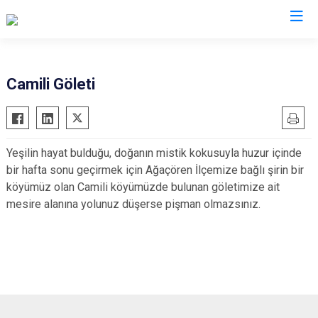
Aksaray
Camili Göleti
Ağaçören
Eskil
Yeşilin hayat bulduğu, doğanın mistik kokusuyla huzur içinde
Gülağaç
bir hafta sonu geçirmek için Ağaçören İlçemize bağlı şirin bir
Güzelyurt
köyümüz olan Camili köyümüzde bulunan göletimize ait
Ortaköy
mesire alanına yolunuz düşerse pişman olmazsınız.
Sarıyahşi
Sultanhanı