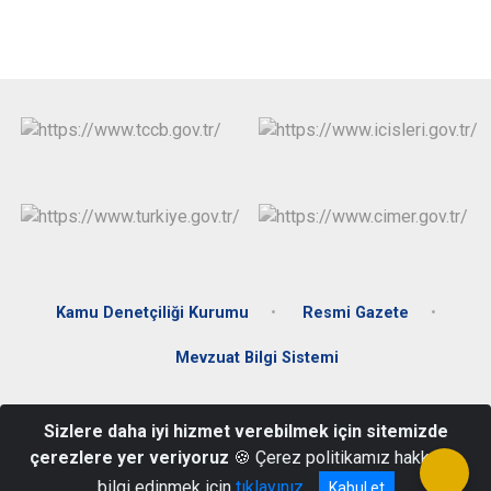
Kamu Denetçiliği Kurumu
Resmi Gazete
Mevzuat Bilgi Sistemi
Zafer Mahallesi 15 Temmuz Demokrasi Meydanı No:1 Kat:2
Sizlere daha iyi hizmet verebilmek için sitemizde
Ağaçören Aksaray
çerezlere yer veriyoruz
🍪 Çerez politikamız hakkında
(0382) 331 21 00
bilgi edinmek için
tıklayınız
Kabul et