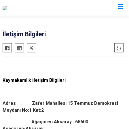
Aksaray
İletişim Bilgileri
Ağaçören
Eskil
Gülağaç
Güzelyurt
Kaymakamlık İletişim Bilgileri
Ortaköy
Sarıyahşi
Sultanhanı
Adres : Zafer Mahallesi 15 Temmuz Demokrasi
Meydanı No:1 Kat:2
Ağaçören Aksaray 686
00
Ağaçören/Aksaray